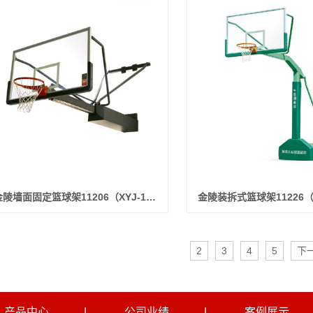
金陵墙面固定篮球架11206（XYJ-1B）
金陵装拆式篮球架11226（C
2
3
4
5
下
产品中心
|
公司业绩
|
案例展示