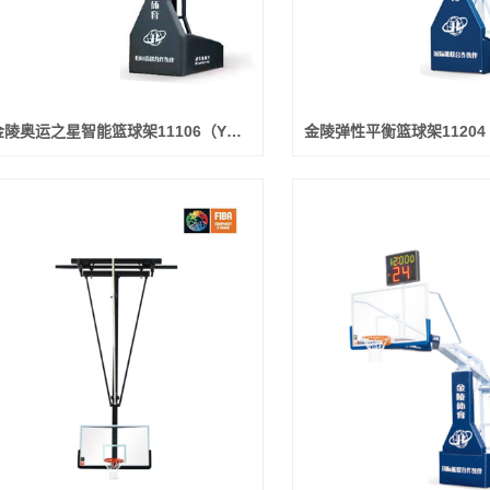
金陵奥运之星智能篮球架11106（YDJ-5B）