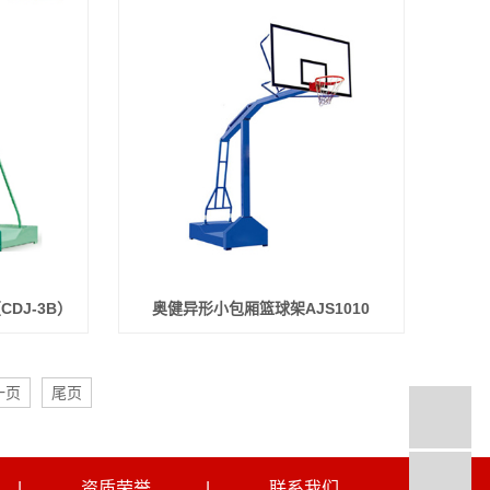
DJ-3B）
奥健异形小包厢篮球架AJS1010
一页
尾页
|
资质荣誉
|
联系我们