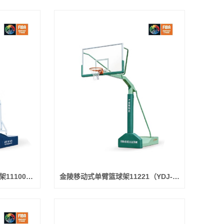
金陵亚运之星电动液压篮球架11100（YDJ-5A）
金陵移动式单臂篮球架11221（YDJ-2B）